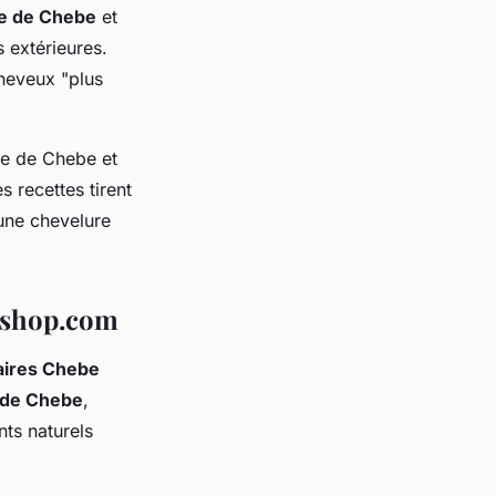
le de Chebe
et
 extérieures.
cheveux "plus
e de Chebe et
s recettes tirent
 une chevelure
-shop.com
laires Chebe
 de Chebe
,
nts naturels