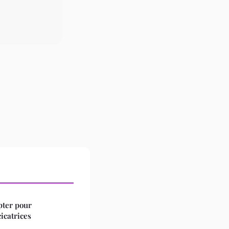
pter pour
icatrices