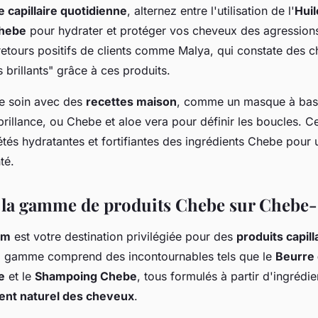
e capillaire quotidienne
, alternez entre l'utilisation de l'
Hui
Chebe
pour hydrater et protéger vos cheveux des agressions
retours positifs de clients comme Malya, qui constate des 
s brillants" grâce à ces produits.
re soin avec des
recettes maison
, comme un masque à bas
brillance, ou Chebe et aloe vera pour définir les boucles. Ce
étés hydratantes et fortifiantes des ingrédients Chebe pour
té.
 la gamme de produits Chebe sur Chebe
om
est votre destination privilégiée pour des
produits capil
a gamme comprend des incontournables tels que le
Beurre
e
et le
Shampoing Chebe
, tous formulés à partir d'ingrédie
ent naturel des cheveux
.