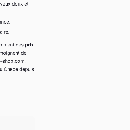
heveux doux et
lance.
aire.
tamment des
prix
émoignent de
be-shop.com,
 au Chebe depuis