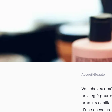
Accueil
›
Beauté
BEAUTÉ
Soins capillaires na
Vos cheveux mér
privilégié pour 
chebe-shop.com
produits capill
d'une chevelure 