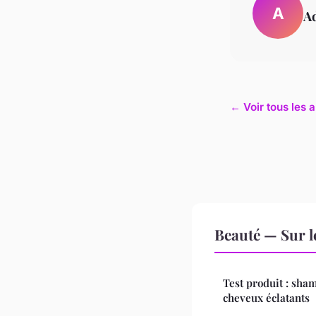
A
A
← Voir tous les a
Beauté — Sur l
Test produit : sha
cheveux éclatants