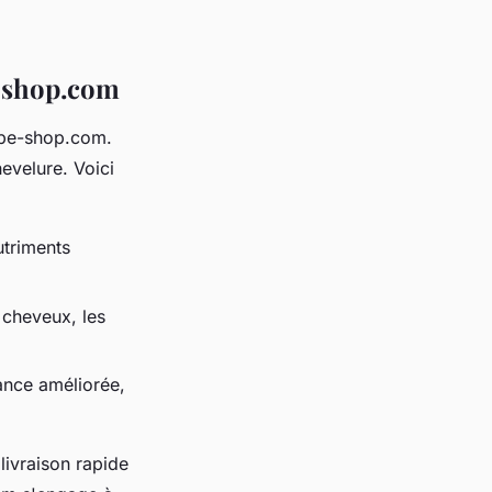
e-shop.com
ebe-shop.com.
evelure. Voici
utriments
s cheveux, les
sance améliorée,
ivraison rapide