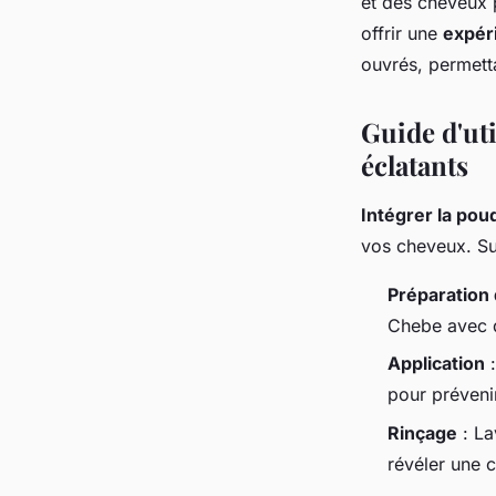
et des cheveux 
offrir une
expéri
ouvrés, permett
Guide d'ut
éclatants
Intégrer la pou
vos cheveux. Sui
Préparation
Chebe avec de
Application
:
pour préveni
Rinçage
: La
révéler une c