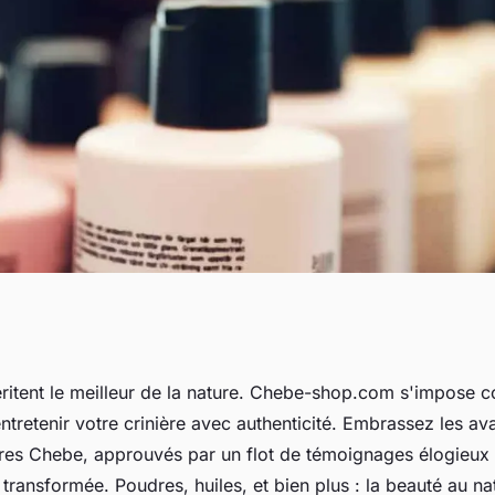
turels : découvrez
itent le meilleur de la nature. Chebe-shop.com s'impose c
entretenir votre crinière avec authenticité. Embrassez les a
aires Chebe, approuvés par un flot de témoignages élogieux
transformée. Poudres, huiles, et bien plus : la beauté au nat