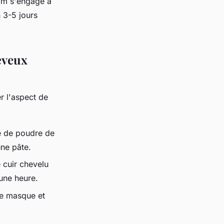
com s'engage à
 3-5 jours
eveux
r l'aspect de
e de poudre de
une pâte.
 cuir chevelu
une heure.
le masque et