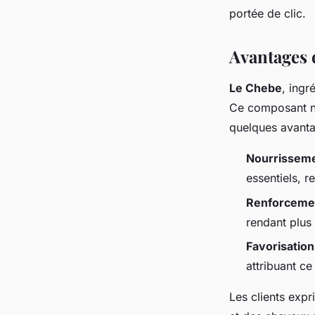
portée de clic.
Adem
•
3 juin 2024
•
3 min de lecture
Avantages 
Le Chebe
, ing
Ce composant na
quelques avanta
Nourrissemen
essentiels, r
Renforcement
rendant plus 
Favorisation
attribuant ce
Les clients expr