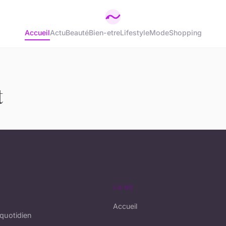
Accueil
Actu
Beauté
Bien-etre
Lifestyle
Mode
Shopping
t
LIENS
Accueil
quotidien