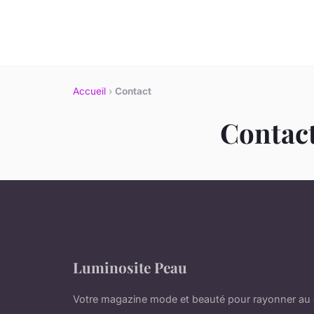
Accueil
›
Contact
Contac
Luminosite Peau
Votre magazine mode et beauté pour rayonner au 