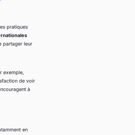
des pratiques
ernationales
e partager leur
ar exemple,
sfaction de voir
 encouragent à
notamment en