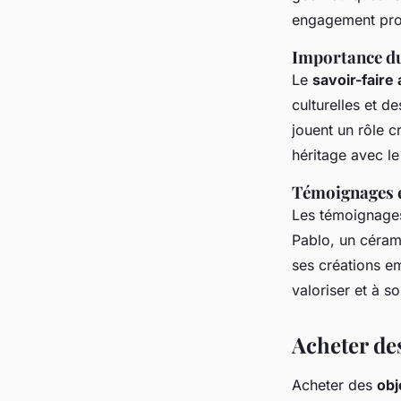
engagement prof
Importance du
Le
savoir-faire 
culturelles et 
jouent un rôle c
héritage avec l
Témoignages e
Les témoignages
Pablo, un cérami
ses créations em
valoriser et à so
Acheter des
Acheter des
obj