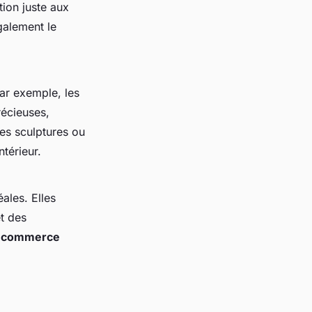
tion juste aux
galement le
Par exemple, les
récieuses,
es sculptures ou
térieur.
ales. Elles
t des
n
commerce