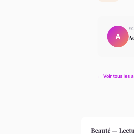
EC
A
A
← Voir tous les a
Beauté — Lect