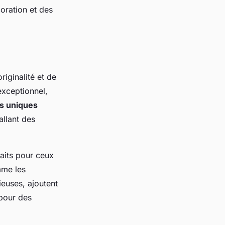
oration et des
iginalité et de
exceptionnel,
ns uniques
allant des
aits pour ceux
mme les
ieuses, ajoutent
 pour des