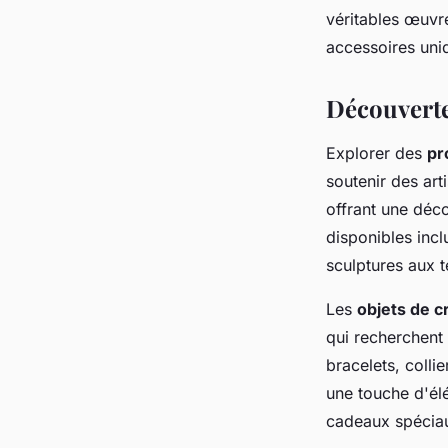
entier
véritables œuvr
accessoires uniq
Adem
•
5 septembre 2024
•
3 min de lecture
Découverte
Explorer des
pr
soutenir des art
offrant une déco
disponibles incl
sculptures aux te
Les
objets de c
qui recherchent
bracelets, colli
une touche d'él
cadeaux spécia