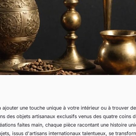
 originaux issus
 ajouter une touche unique à votre intérieur ou à trouver d
ons des objets artisanaux exclusifs venus des quatre coins
prises du monde
éations faites main, chaque pièce racontant une histoire u
ts, issus d'artisans internationaux talentueux, se transfor