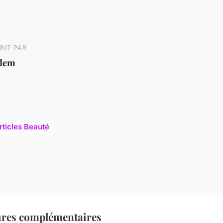
RIT PAR
dem
rticles Beauté
ures complémentaires