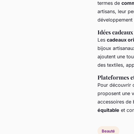
termes de
comm
artisans, leur p
développement 
Idées cadeaux
Les
cadeaux or
bijoux artisanau
ajoutent une to
des textiles, ap
Plateformes et
Pour découvrir 
proposent une v
accessoires de 
équitable
et con
Beauté