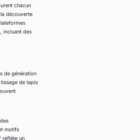
ocurent chacun
 la découverte
plateformes
 incluant des
s de génération
 tissage de tapis
souvent
odes
et motifs
/
reflète un