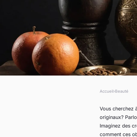
Accueil
›
Beauté
BEAUTÉ
Découverte d'objets
Vous cherchez à
originaux? Parl
d'artisans et entre
Imaginez des cr
comment ces obje