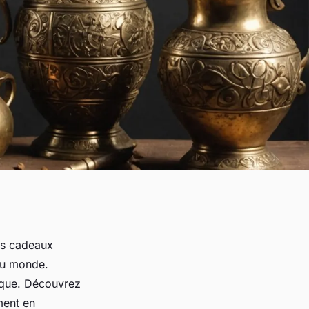
es cadeaux
 du monde.
nique. Découvrez
ment en